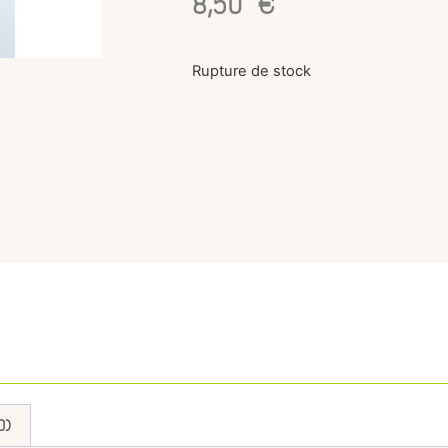
8,50
€
Rupture de stock
0)